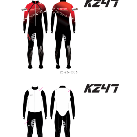
25-26-K006