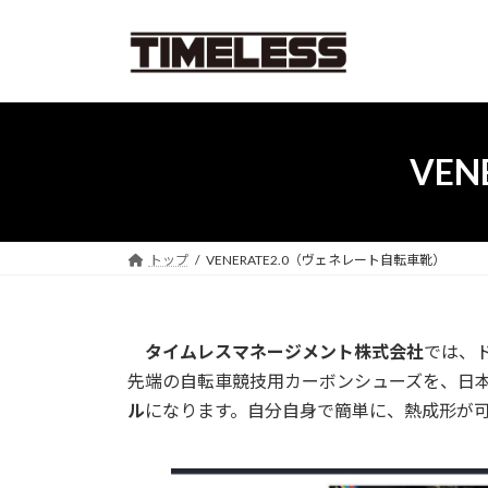
コ
ナ
ン
ビ
テ
ゲ
ン
ー
ツ
シ
へ
ョ
VE
ス
ン
キ
に
ッ
移
プ
動
トップ
VENERATE2.0（ヴェネレート自転車靴）
タイムレスマネージメント株式会社
では、
先端の自転車競技用カーボンシューズを、日
ル
になります。自分自身で簡単に、熱成形が