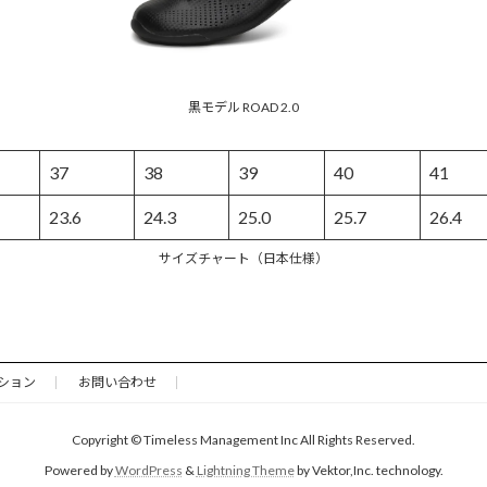
黒モデル ROAD 2.0
37
38
39
40
41
23.6
24.3
25.0
25.7
26.4
サイズチャート（日本仕様）
ション
お問い合わせ
Copyright © Timeless Management Inc All Rights Reserved.
Powered by
WordPress
&
Lightning Theme
by Vektor,Inc. technology.