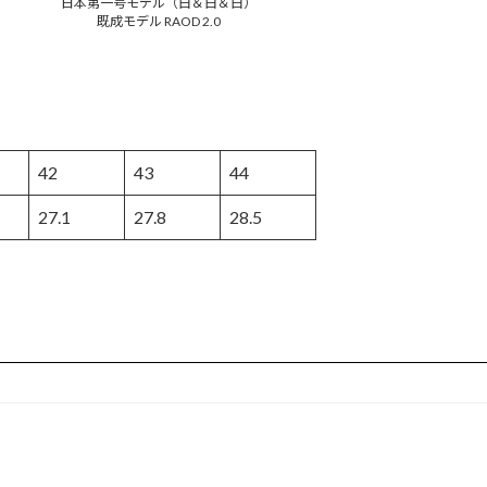
日本第一号モデル（白＆白＆白）
既成モデル RAOD 2.0
42
43
44
27.1
27.8
28.5