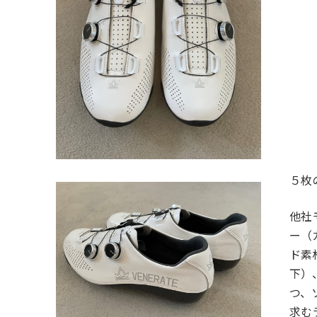
５枚
他社
ー（
ド素
下）
つ、
求む