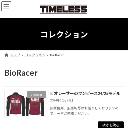
コ
ナ
ン
ビ
テ
ゲ
ン
ー
ツ
シ
へ
ョ
コレクション
ス
ン
キ
に
ッ
移
プ
動
トップ
コレクション
BioRacer
BioRacer
ビオレーサーのワンピース24/25モデル
BioRacer
2024年12月26日
無断使用、無断転写はお断りしておりますの
で、一言ご連絡ください。
続きを読む